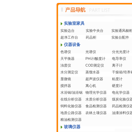
实验室家具
实验边台
实验中央台
实验通风橱
超净工作台
药品柜
实验台配件
仪器设备
色谱仪
光谱仪
分光光度计
天平衡器
PH计/酸度计
电导率仪
浊度仪
COD测定仪
离子计
水分测定仪
蒸馏水器
干燥箱/培养
显微镜
超声波仪器
粘度计
搅拌器
离心机
硬度计
水浴锅/油浴锅
物理光学仪器
电化学仪器
在线分析仪器
水质分析仪器
煤炭化验仪
饲料化验仪器
食品检测仪器
药品检测仪
地质公路仪器
农林土壤仪器
油漆涂料仪
粮油检测仪器
玻璃仪器