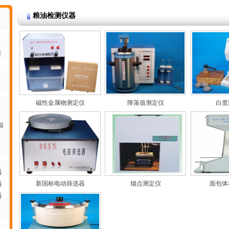
粮油检测仪器
柜
磁性金属物测定仪
降落值测定仪
白度
箱
器
新国标电动筛选器
烟点测定仪
面包体
器
器